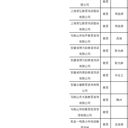
教育
限公司
上海英弘教育培训股份
教育
周老师
有限公司
上海英弘教育培训股份
教育
周老师
有限公司
马鞍山市知乎教育咨询
教育
高旭
有限公司
安徽省博力跆拳道培训
教育
靳允林
有限公司
安徽省博力跆拳道培训
教育
靳允林
有限公司
安徽省尚善跆拳道培训
教育
许女士
有限公司
安徽云徽教育咨询有限
教育
公司
马鞍山市大路教育咨询
教育
陶冲
有限公司
马鞍山华幼教育投资管
教育
理有限公司
和县一鸣青少年特训教
教育
吴老师
育学校