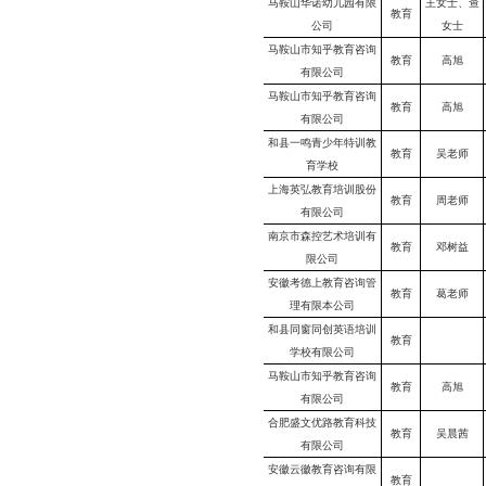
马鞍山华诺幼儿园有限
王女士、查
教育
公司
女士
马鞍山市知乎教育咨询
教育
高旭
有限公司
马鞍山市知乎教育咨询
教育
高旭
有限公司
和县一鸣青少年特训教
教育
吴老师
育学校
上海英弘教育培训股份
教育
周老师
有限公司
南京市森控艺术培训有
教育
邓树益
限公司
安徽考德上教育咨询管
教育
葛老师
理有限本公司
和县同窗同创英语培训
教育
学校有限公司
马鞍山市知乎教育咨询
教育
高旭
有限公司
合肥盛文优路教育科技
教育
吴晨茜
有限公司
安徽云徽教育咨询有限
教育