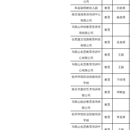
公司
和县聪明树幼儿园
教育
刘老师
南京瑞渔英语培训中心
教育
杨老师
有限公司
马鞍山华幼教育投资管
教育
理有限公司
合肥盛文优路教育科技
教育
吴老师
有限公司
马鞍山名思教育培训中
教育
王丽
心有限公司
马鞍山名思教育培训中
教育
王丽
心有限公司
杭州华筑职业技能培训
教育
卞经理
学校
南京市森控艺术培训有
教育
邓树益
限公司
马鞍山励步教育咨询有
教育
限公司
杭州华筑职业技能培训
教育
李老师
学校
马鞍山名思教育培训中
教育
王丽